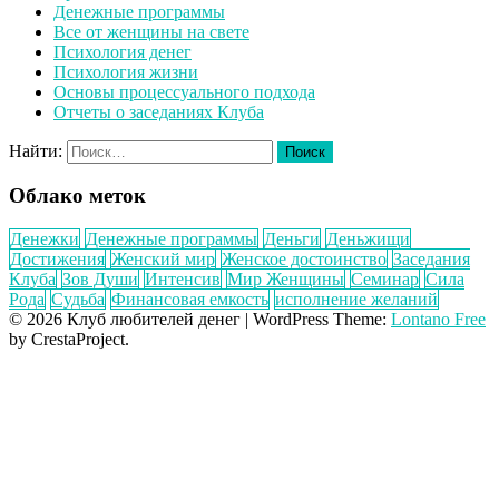
Денежные программы
Все от женщины на свете
Психология денег
Психология жизни
Основы процессуального подхода
Отчеты о заседаниях Клуба
Найти:
Облако меток
Денежки
Денежные программы
Деньги
Деньжищи
Достижения
Женский мир
Женское достоинство
Заседания
Клуба
Зов Души
Интенсив
Мир Женщины
Семинар
Сила
Рода
Судьба
Финансовая емкость
исполнение желаний
© 2026 Клуб любителей денег
|
WordPress Theme:
Lontano Free
by CrestaProject.