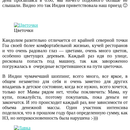
день просыпаясь в 6:00, мы ничего подобного больше не
слышали. Видно это так Индия приветствовала наш приезд 🙂
Цветочки
Кандолим разительно отличается от крайней северной точки
Гоа своей более комфортабельной жизнью, кучей ресторанов
и что очень радовало глаз — цветами, очень много цветов,
особенно цветущих деревьев. Каждый раз идя по улице,
рисковала попасть под машину, так как завороженно
погружалась в очередные встретившиеся на пути цветочки.
В Индии чумачечший шоппинг, всего много, все яркое, в
общем незаметно для себя и очень заметно для других
впадаешь в детское состояние, когда все нужно, всего хочется,
только вот Мамы рядом нет, чтобы поклянчить: Мама, ну
купи, пожалуйста, поэтому покупаешь, пока деньги не
закончатся. И это происходит каждый раз, вне зависимости от
объема денежной массы. Один участник интенсива
поделился, что в прошлом году брал определенную сумму, как
НЗ, но неприкосновенность была нарушена :-)))