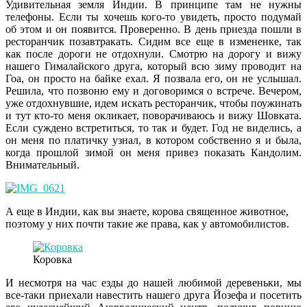
Удивительная земля Индии. В принципе там не нужны
телефоны. Если ты хочешь кого-то увидеть, просто подумай
об этом и он появится. Проверенно. В день приезда пошли в
ресторанчик позавтракать. Сидим все еще в измененке, так
как после дороги не отдохнули. Смотрю на дорогу и вижу
нашего Гималайского друга, который всю зиму проводит на
Гоа, он просто на байке ехал. Я позвала его, он не услышал.
Решила, что позвоню ему и договоримся о встрече. Вечером,
уже отдохнувшие, идем искать ресторанчик, чтобы поужинать
и тут кто-то меня окликает, поворачиваюсь и вижу Шовката.
Если суждено встретиться, то так и будет. Год не виделись, а
он меня по платичку узнал, в котором собственно я и была,
когда прошлой зимой он меня привез показать Кандолим.
Внимательный.
А еще в Индии, как вы знаете, корова священное животное,
поэтому у них почти такие же права, как у автомобилистов.
Коровка
И несмотря на час езды до нашей любимой деревеньки, мы
все-таки приехали навестить нашего друга Йозефа и посетить