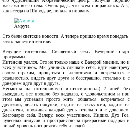
его чудеснейший Аюрведический центр, получив порцию
массажа всего тела. Очень рада, что всем понравилось. А я,
как всегда на Широдаре, попала в нирвану.
Амрута
Это были светские новости. А теперь пришло время поведать
вам о нашем интенсиве.
Ведущие интенсива: Священный секс. Вечерний старт
программы.
Интенсив удался. Это не только наше с Валерой мнение, но и
всех участников. Мы учились слышать себя, идти навстречу
своим страхам, прощаться с иллюзиями и встречаться с
реальностью, видеть друг друга и бесстрашно, тотально и с
доверием идти друг в друга.
Несмотря на интенсивную интенсивность:-) 7 дней без
выходных, все прошло без надрыва, с удовольствием и при
этом мы успевали просто жить, общаться, встречаться с
друзьями, делать покупки, ездить на экскурсии, ходить на
дискотеки, проживая каждый день тотально и с доверием.
Благодарю себя, Валеру, всех участников, Индию, Дух Гоа,
чудесных индусов и пространство за прекрасные подарки и
новый уровень восприятия себя и людей.