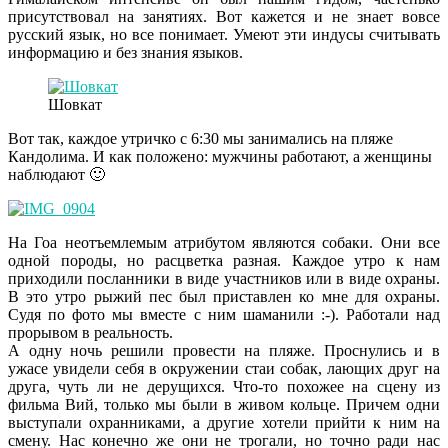
присутствовал на занятиях. Вот кажется и не знает вовсе
русский язык, но все понимает. Умеют эти индусы считывать
информацию и без знания языков.
Шовкат
Вот так, каждое утричко с 6:30 мы занимались на пляже
Кандолима. И как положено: мужчины работают, а женщины
наблюдают 🙂
На Гоа неотъемлемым атрибутом являются собаки. Они все
одной породы, но расцветка разная. Каждое утро к нам
приходили посланники в виде участников или в виде охраны.
В это утро рыжий пес был приставлен ко мне для охраны.
Судя по фото мы вместе с ним шаманили :-). Работали над
прорывом в реальность.
А одну ночь решили провести на пляже. Проснулись и в
ужасе увидели себя в окружении стаи собак, лающих друг на
друга, чуть ли не дерущихся. Что-то похожее на сцену из
фильма Вий, только мы были в живом кольце. Причем одни
выступали охранниками, а другие хотели прийти к ним на
смену. Нас конечно же они не трогали, но точно ради нас