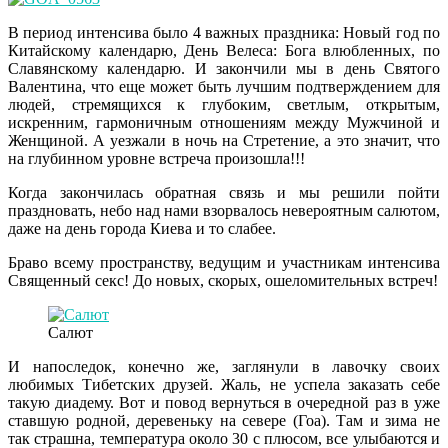
В период интенсива было 4 важных праздника: Новый год по
Китайскому календарю, День Велеса: Бога влюбленных, по
Славянскому календарю. И закончили мы в день Святого
Валентина, что еще может быть лучшим подтверждением для
людей, стремящихся к глубоким, светлым, открытым,
искренним, гармоничным отношениям между Мужчиной и
Женщиной. А уезжали в ночь на Стретение, а это значит, что
на глубинном уровне встреча произошла!!!
Когда закончилась обратная связь и мы решили пойти
праздновать, небо над нами взорвалось невероятным салютом,
даже на день города Киева и то слабее.
Браво всему пространству, ведущим и участникам интенсива
Священный секс! До новых, скорых, ошеломительных встреч!
Салют
И напоследок, конечно же, заглянули в лавочку своих
любимых Тибетских друзей. Жаль, не успела заказать себе
такую диадему. Вот и повод вернуться в очередной раз в уже
ставшую родной, деревеньку на севере (Гоа). Там и зима не
так страшна, температура около 30 с плюсом, все улыбаются и