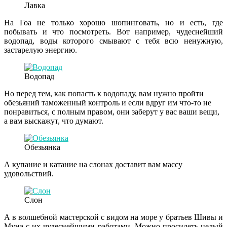
Лавка
На Гоа не только хорошо шопинговать, но и есть, где
побывать и что посмотреть. Вот например, чудеснейший
водопад, воды которого смывают с тебя всю ненужную,
застарелую энергию.
Водопад
Но перед тем, как попасть к водопаду, вам нужно пройти
обезьяний таможенный контроль и если вдруг им что-то не
понравиться, с полным правом, они заберут у вас ваши вещи,
а вам выскажут, что думают.
Обезьянка
А купание и катание на слонах доставит вам массу
удовольствий.
Слон
А в волшебной мастерской с видом на море у братьев Шивы и
Муна с их чудеснейшими работами. Можно просидеть целый