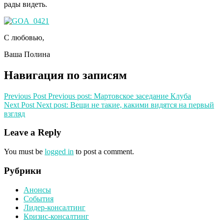
рады видеть.
С любовью,
Ваша Полина
Навигация по записям
Previous Post
Previous post:
Мартовское заседание Клуба
Next Post
Next post:
Вещи не такие, какими видятся на первый
взгляд
Leave a Reply
You must be
logged in
to post a comment.
Рубрики
Анонсы
События
Лидер-консалтинг
Кризис-консалтинг