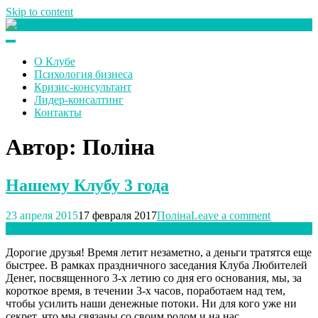
Skip to content
Клуб любителей денег
О Клубе
Психология бизнеса
Кризис-консультант
Лидер-консалтинг
Контакты
Автор:
Поліна
Нашему Клубу 3 года
23 апреля 2015
17 февраля 2017
Поліна
Leave a comment
Дорогие друзья! Время летит незаметно, а деньги тратятся еще
быстрее. В рамках праздничного заседания Клуба Любителей
Денег, посвященного 3-х летию со дня его основания, мы, за
короткое время, в течении 3-х часов, поработаем над тем,
чтобы усилить наши денежные потоки. Ни для кого уже ни
секрет, что мы связаны со своим родом и на нас…