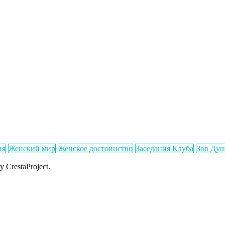
ия
Женский мир
Женское достоинство
Заседания Клуба
Зов Ду
y CrestaProject.