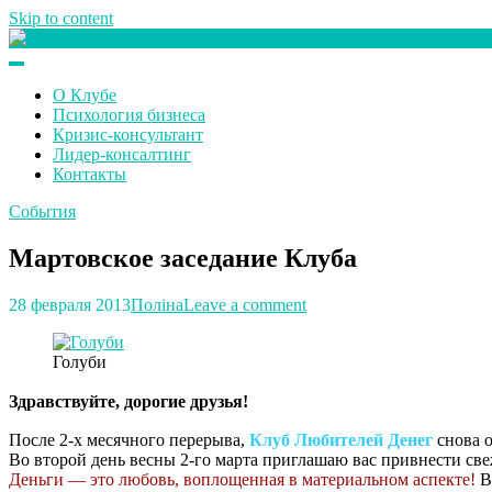
Skip to content
Клуб любителей денег
О Клубе
Психология бизнеса
Кризис-консультант
Лидер-консалтинг
Контакты
События
Мартовское заседание Клуба
28 февраля 2013
Поліна
Leave a comment
Голуби
Здравствуйте, дорогие друзья!
После 2-х месячного перерыва,
Клуб Любителей Денег
снова о
Во второй день весны 2-го марта приглашаю вас привнести св
Деньги — это любовь, воплощенная в материальном аспекте!
Вс