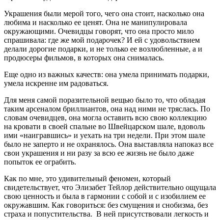
Украшения были мерой того, чего она стоит, насколько она
любима и насколько ее ценят. Она не манипулировала
окружающими. Очевидцы говорят, что она просто мило
спрашивала: где же мой подарочек? И ей с удовольствием
делали дорогие подарки, и не только ее возлюбленные, а и
продюсеры фильмов, в которых она снималась.
Еще одно из важных качеств: она умела принимать подарки,
умела искренне им радоваться.
Для меня самой поразительной вещью было то, что обладая
таким арсеналом бриллиантов, она над ними не тряслась. По
словам очевидцев, она могла оставить всю свою коллекцию
на кровати в своей спальне во Швейцарском шале, вдоволь
ими «наигравшись» и уехать на три недели. При этом шале
было не заперто и не охранялось. Она выставляла напоказ все
свои украшения и ни разу за всю ее жизнь не было даже
попыток ее ограбить.
Как по мне, это удивительный феномен, который
свидетельствует, что Элизабет Тейлор действительно ощущала
свою ценность и была в гармонии с собой и с изобилием ее
окружавшим. Как говориться: без смущения и снобизма, без
страха и попустительства. В ней присутствовали легкость и