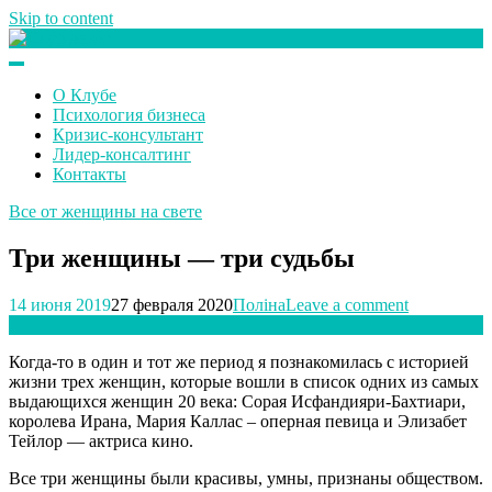
Skip to content
Клуб любителей денег
О Клубе
Психология бизнеса
Кризис-консультант
Лидер-консалтинг
Контакты
Все от женщины на свете
Три женщины — три судьбы
14 июня 2019
27 февраля 2020
Поліна
Leave a comment
Когда-то в один и тот же период я познакомилась с историей
жизни трех женщин, которые вошли в список одних из самых
выдающихся женщин 20 века: Сорая Исфандияри-Бахтиари,
королева Ирана, Мария Каллас – оперная певица и Элизабет
Тейлор — актриса кино.
Все три женщины были красивы, умны, признаны обществом.