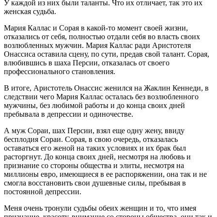
У каждой из них были таланты. Что их отличает, так это их
женская судьба.
Мария Каллас и Сорая в какой-то момент своей жизни,
отказались от себя, полностью отдали себя во власть своих
возлюбленных мужчин. Мария Каллас ради Аристотеля
Онассиса оставила сцену, по сути, предав свой талант. Сорая,
влюбившись в шаха Персии, отказалась от своего
профессионального становления.
В итоге, Аристотель Онассис женился на Жаклин Кеннеди, в
следствии чего Мария Каллас осталась без возлюбленного
мужчины, без любимой работы и до конца своих дней
пребывала в депрессии и одиночестве.
А муж Сораи, шах Персии, взял еще одну жену, ввиду
бесплодия Сораи. Сорая, в свою очередь, отказалась
оставаться его женой на таких условиях и их брак был
расторгнут. До конца своих дней, несмотря на любовь и
признание со стороны общества и элиты, несмотря на
миллионы евро, имеющиеся в ее распоряжении, она так и не
смогла восстановить свои душевные силы, пребывая в
постоянной депрессии.
Меня очень тронули судьбы обеих женщин и то, что имея
признание, красоту, внимание со стороны общества, они так и