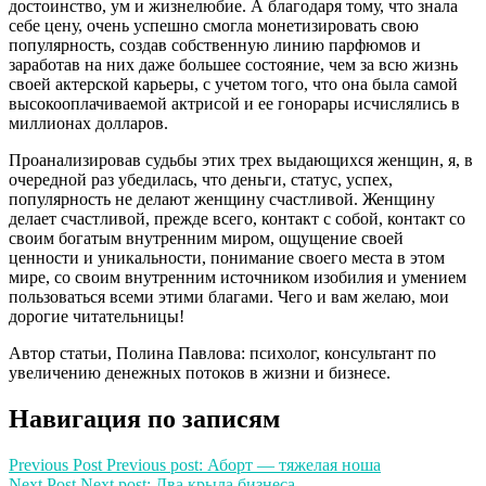
достоинство, ум и жизнелюбие. А благодаря тому, что знала
себе цену, очень успешно смогла монетизировать свою
популярность, создав собственную линию парфюмов и
заработав на них даже большее состояние, чем за всю жизнь
своей актерской карьеры, с учетом того, что она была самой
высокооплачиваемой актрисой и ее гонорары исчислялись в
миллионах долларов.
Проанализировав судьбы этих трех выдающихся женщин, я, в
очередной раз убедилась, что деньги, статус, успех,
популярность не делают женщину счастливой. Женщину
делает счастливой, прежде всего, контакт с собой, контакт со
своим богатым внутренним миром, ощущение своей
ценности и уникальности, понимание своего места в этом
мире, со своим внутренним источником изобилия и умением
пользоваться всеми этими благами. Чего и вам желаю, мои
дорогие читательницы!
Автор статьи, Полина Павлова: психолог, консультант по
увеличению денежных потоков в жизни и бизнесе.
Навигация по записям
Previous Post
Previous post:
Аборт — тяжелая ноша
Next Post
Next post:
Два крыла бизнеса