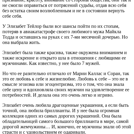
не смогли оправиться от потрясений судьбы, отдав всю себя
без остатка своим возлюбленным и не в состоянии вернуть
себе себя.
У Элизабет Тейлор были все шансы пойти по их стопам,
потеряв в авиакатастрофе своего любимого мужа Майкла
Тодда и оставшись на руках с их 7-ми месячной дочерью. Но
она выбрала жить.
Элизабет была также красива, также окружена вниманием и
также искренне и открыто шла в отношения с любящими ее
мужчинами. Как известно, у нее было 7 мужей.
Но что ее разительно отличало от Марии Каллас и Сораи, так
это ее любовь к себе и жизнелюбие. Любовь к себе – это не в
смысле эгоизма или эгоцентризма, это о том, что она знала
себе цену и вдохновляла своих мужчин на удовлетворение ее
потребностей. И делала она это очень легко и игриво.
Элизабет очень любила драгоценные украшения, а если быть
точной, она любила бриллианты. И у нее была огромная
коллекция одних из самых дорогих украшений. Она была
обладательницей самого большого бриллианта в мире, самой
дорогой жемчужины… И, конечно, ее мужчины знали об этой
страсти и с удовольствием ее одаривали.