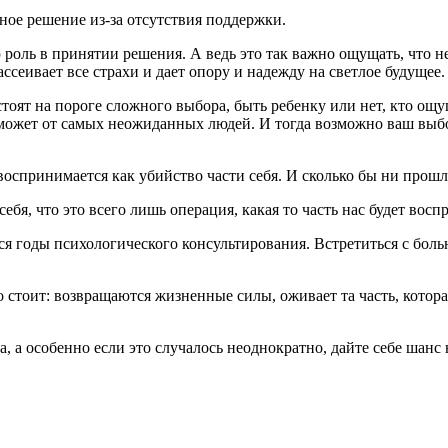
ое решение из-за отсутствия поддержки.
ль в принятии решения. А ведь это так важно ощущать, что не 
сеивает все страхи и дает опору и надежду на светлое будущее.
тоят на пороге сложного выбора, быть ребенку или нет, кто ощу
 может от самых неожиданных людей. И тогда возможно ваш выбо
оспринимается как убийство части себя. И сколько бы ни прошл
ебя, что это всего лишь операция, какая то часть нас будет восп
я годы психологического консультирования. Встретиться с болью,
 стоит: возвращаются жизненные силы, оживает та часть, которая
а, а особенно если это случалось неоднократно, дайте себе шан