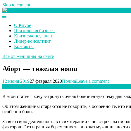
Skip to content
Клуб любителей денег
О Клубе
Психология бизнеса
Кризис-консультант
Лидер-консалтинг
Контакты
Все от женщины на свете
Аборт — тяжелая ноша
12 июня 2019
27 февраля 2020
Поліна
Leave a comment
В этой статье я хочу затронуть очень болезненную тему для 
Об этом женщины стараются не говорить, а особенно те, кто ник
особенно боли.
За всю свою деятельность в психотерапии я не встречала ни о
факторов. Это и ранняя беременность, и отказ мужчины нести о