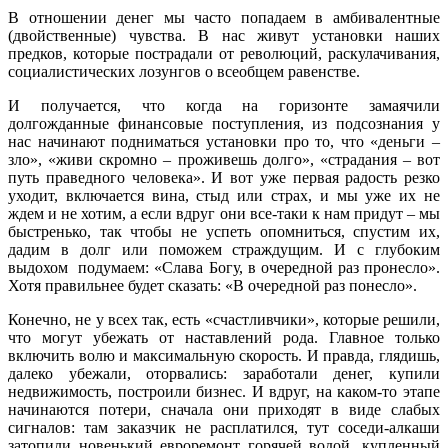
В отношении денег мы часто попадаем в амбивалентные
(двойственные) чувства. В нас живут установки наших
предков, которые пострадали от революций, раскулачивания,
социалистических лозунгов о всеобщем равенстве.
И получается, что когда на горизонте замаячили
долгожданные финансовые поступления, из подсознания у
нас начинают подниматься установки про то, что «деньги –
зло», «живи скромно – проживешь долго», «страдания – вот
путь праведного человека». И вот уже первая радость резко
уходит, включается вина, стыд или страх, и мы уже их не
ждем и не хотим, а если вдруг они все-таки к нам придут – мы
быстренько, так чтобы не успеть опомниться, спустим их,
дадим в долг или поможем страждущим. И с глубоким
выдохом подумаем: «Слава Богу, в очередной раз пронесло».
Хотя правильнее будет сказать: «В очередной раз понесло».
Конечно, не у всех так, есть «счастливчики», которые решили,
что могут убежать от наставлений рода. Главное только
включить волю и максимальную скорость. И правда, глядишь,
далеко убежали, оторвались: заработали денег, купили
недвижимость, построили бизнес. И вдруг, на каком-то этапе
начинаются потери, сначала они приходят в виде слабых
сигналов: там заказчик не расплатился, тут соседи-алкаши
затопили новенький евроремонт горячей водой, купленный