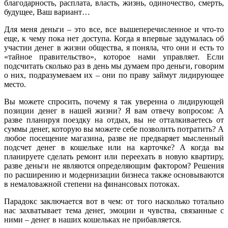
благодарность, расплата, власть, жизнь, одиночество, смерть,
будущее, Ваш вариант…
Для меня деньги – это все, все вышеперечисленное и что-то
еще, к чему пока нет доступа. Когда я впервые задумалась об
участии денег в жизни общества, я поняла, что они и есть то
«тайное правительство», которое нами управляет. Если
подсчитать сколько раз в день мы думаем про деньги, говорим
о них, подразумеваем их – они по праву займут лидирующее
место.
Вы можете спросить, почему я так уверенна о лидирующей
позиции денег в нашей жизни? Я вам отвечу вопросом: А
разве планируя поездку на отдых, вы не отталкиваетесь от
суммы денег, которую вы можете себе позволить потратить? А
любое посещение магазина, разве не предваряет мысленный
подсчет денег в кошельке или на карточке? А когда вы
планируете сделать ремонт или переехать в новую квартиру,
разве деньги не являются определяющим фактором? Решения
по расширению и модернизации бизнеса также основываются
в немаловажной степени на финансовых потоках.
Парадокс заключается вот в чем: от того насколько тотально
нас захватывает тема денег, эмоции и чувства, связанные с
ними – денег в наших кошельках не прибавляется.