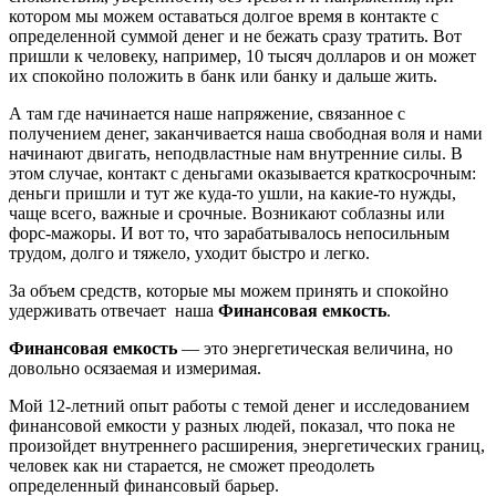
котором мы можем оставаться долгое время в контакте с
определенной суммой денег и не бежать сразу тратить. Вот
пришли к человеку, например, 10 тысяч долларов и он может
их спокойно положить в банк или банку и дальше жить.
А там где начинается наше напряжение, связанное с
получением денег, заканчивается наша свободная воля и нами
начинают двигать, неподвластные нам внутренние силы. В
этом случае, контакт с деньгами оказывается краткосрочным:
деньги пришли и тут же куда-то ушли, на какие-то нужды,
чаще всего, важные и срочные. Возникают соблазны или
форс-мажоры. И вот то, что зарабатывалось непосильным
трудом, долго и тяжело, уходит быстро и легко.
За объем средств, которые мы можем принять и спокойно
удерживать отвечает наша
Финансовая емкость
.
Финансовая емкость
— это энергетическая величина, но
довольно осязаемая и измеримая.
Мой 12-летний опыт работы с темой денег и исследованием
финансовой емкости у разных людей, показал, что пока не
произойдет внутреннего расширения, энергетических границ,
человек как ни старается, не сможет преодолеть
определенный финансовый барьер.