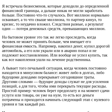
Я встречала бизнесменов, которые доходили до определенной
финансовой границы, а дальше никак не могли заработать
больше. Постоянно что-то случалось. Вот миллион нормально
осваивает, а то что свыше миллиона, то партнер кинул, то
кризис, то неудачно вложил. Следствия разные, а результат
один — потеря денежных средств, превышающих миллион.
На бытовом уровне это так же легко проследить, когда
человек не может принять больше, чем вмещает его
финансовая емкость. Например, накопил денег, купил дорогой
автомобиль, а его или украли или в аварию попал и не
подлежит восстановлению. Или вообще не успел купить, так
как все накопления ушли на лечение родственника.
А бывает того печальней ситуация, когда человек постоянно
находится в минусовом балансе: живет либо в долгах, либо
будущими доходами перекрывает сегодняшние траты.
Другими словами — будущие доходы служат не для усиления
позиций, а для того, чтобы ими перекрыть текущие расходы.
Простой пример: человек берет предоплату и на момент сдачи
услуги или товара, он уже на нуле, то есть все деньги
потрачены и приходится начинать следующий этап с нулевого
уровня и так каждый раз.