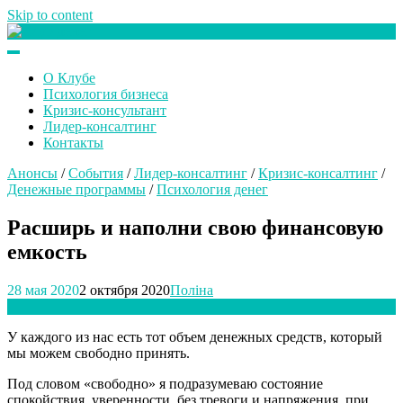
Skip to content
Клуб любителей денег
О Клубе
Психология бизнеса
Кризис-консультант
Лидер-консалтинг
Контакты
Анонсы
/
События
/
Лидер-консалтинг
/
Кризис-консалтинг
/
Денежные программы
/
Психология денег
Расширь и наполни свою финансовую
емкость
28 мая 2020
2 октября 2020
Поліна
У каждого из нас есть тот объем денежных средств, который
мы можем свободно принять.
Под словом «свободно» я подразумеваю состояние
спокойствия, уверенности, без тревоги и напряжения, при