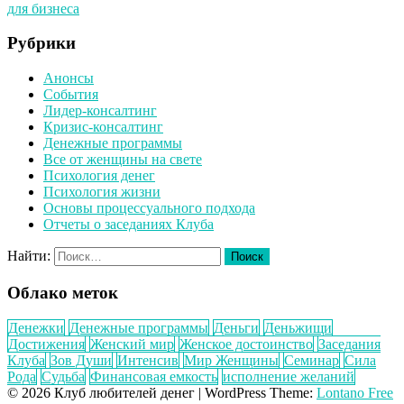
для бизнеса
Рубрики
Анонсы
События
Лидер-консалтинг
Кризис-консалтинг
Денежные программы
Все от женщины на свете
Психология денег
Психология жизни
Основы процессуального подхода
Отчеты о заседаниях Клуба
Найти:
Облако меток
Денежки
Денежные программы
Деньги
Деньжищи
Достижения
Женский мир
Женское достоинство
Заседания
Клуба
Зов Души
Интенсив
Мир Женщины
Семинар
Сила
Рода
Судьба
Финансовая емкость
исполнение желаний
© 2026 Клуб любителей денег
|
WordPress Theme:
Lontano Free