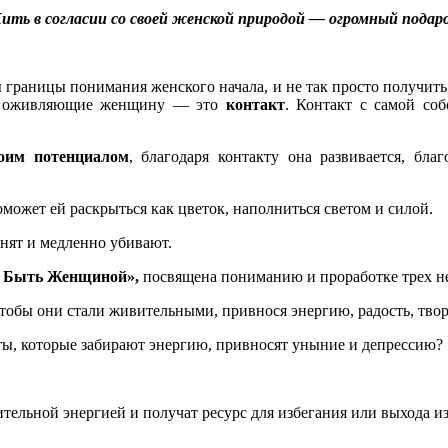
ить в согласии со своей женской
природой — огромный подар
 границы понимания женского начала, и не так просто получит
, оживляющие женщину — это
контакт
. Контакт с самой соб
воим потенциалом
, благодаря контакту она развивается, бла
оможет ей раскрыться как цветок, наполниться светом и силой.
анят и медленно убивают.
ь Быть Женщиной»,
посвящена пониманию и проработке трех н
чтобы они стали живительными, привнося энергию, радость, тво
кты, которые забирают энергию, привносят уныние и депрессию?
ельной энергией и получат ресурс для избегания или выхода из