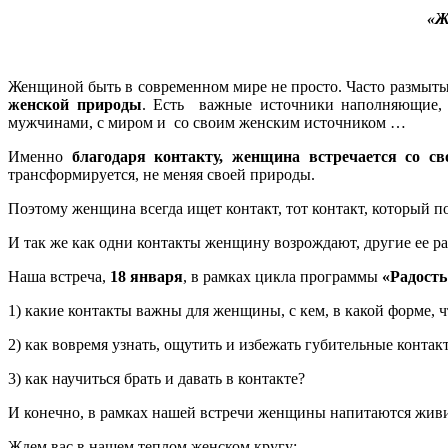
«Ж
Женщиной быть в современном мире не просто. Часто размыты
женской природы
. Есть важные источники наполняющие
мужчинами, с миром и со своим женским источником …
Именно
благодаря контакту, женщина встречается со с
трансформируется, не меняя своей природы.
Поэтому женщина всегда ищет контакт, тот контакт, который п
И так же как одни контакты женщину возрождают, другие ее р
Наша встреча,
18 января
, в рамках цикла программы
«Радост
1) какие контакты важны для женщины, с кем, в какой форме, 
2) как вовремя узнать, ощутить и избежать губительные конта
3) как научиться брать и давать в контакте?
И конечно, в рамках нашей встречи женщины напитаются живит
Ждем вас в нашем теплом женском кругу: