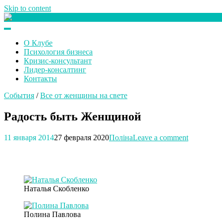
Skip to content
Клуб любителей денег
О Клубе
Психология бизнеса
Кризис-консультант
Лидер-консалтинг
Контакты
События
/
Все от женщины на свете
Радость быть Женщиной
11 января 2014
27 февраля 2020
Поліна
Leave a comment
Наталья Скобленко
Полина Павлова