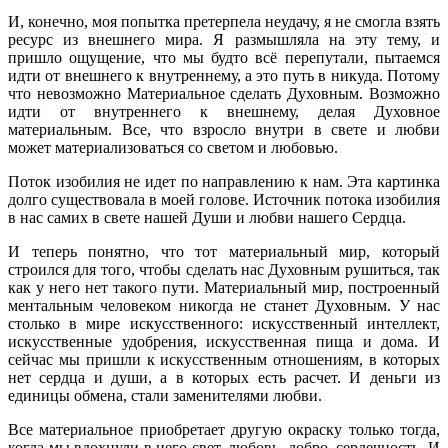
И, конечно, моя попытка претерпела неудачу, я не смогла взять
ресурс из внешнего мира. Я размышляла на эту тему, и
пришло ощущение, что мы будто всё перепутали, пытаемся
идти от внешнего к внутреннему, а это путь в никуда. Потому
что невозможно Материальное сделать Духовным. Возможно
идти от внутреннего к внешнему, делая Духовное
материальным. Все, что взросло внутри в свете и любви
может материализоваться со светом и любовью.
Поток изобилия не идет по направлению к нам. Эта картинка
долго существовала в моей голове. Источник потока изобилия
в нас самих в свете нашей Души и любви нашего Сердца.
И теперь понятно, что тот материальный мир, который
строился для того, чтобы сделать нас Духовным рушиться, так
как у него нет такого пути. Материальный мир, построенный
ментальным человеком никогда не станет Духовным. У нас
столько в мире искусственного: искусственный интеллект,
искусственные удобрения, искусственная пища и дома. И
сейчас мы пришли к искусственным отношениям, в которых
нет сердца и души, а в которых есть расчет. И деньги из
единицы обмена, стали заменителями любви.
Все материальное приобретает другую окраску только тогда,
когда мы вдохнули в него свет, любовь, добро, сердечность. И