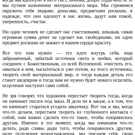
мы путаем назначение материального мира. Мы стремимся
окружить себя людьми, деньгами, предметами роскоши, в
надежде, что они вдохнут в нас жизнь, дадут нам покой,
уверенность, счастье.
Ни один человек не сделает нас счастливыми, никакая, самая
огромная сумма денег не сделает нас свободными, ни один
предмет роскоши не зажжет в нашем сердце красоту.
Все что нам нужно — это идти внутрь себя, ища
заброшенный, забытый источник света и любви, который
соединен с Божественным, со всей Вселенной, очистить его,
омыться в нем, насытиться и уже потом, из этого источника,
творить свой материальный мир, и тогда каждая деталь его
станет шедевром и тогда вам не нужно будет никого исцелять,
исцеление наступит само собой.
Не зря говорят, что художник перестает творить тогда, когда
он начинает писать под заказ. И дело не в заказе, а в том, что
он начинает стараться угодить заказчику. Вот так и мы, когда
что-то делаем, перестаем творить из глубинного контакта с
собой, нам важно сделать что-то такое, чтобы понравилось
другим. Именно в тот момент, когда мы начинаем что-то
делать, ради славы, ради того, чтобы понравилось другим,
ради получения вознаграждения, мы предаем себя, свою