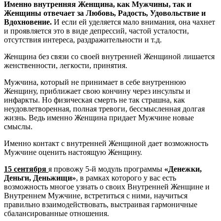
Именно внутренняя Женщина, как Мужчины, так и
Женщины отвечает за Любовь, Радость, Удовольствие и
Вдохновение.
И если ей уделяется мало внимания, она чахнет
и проявляется это в виде депрессий, частой усталости,
отсутствия интереса, раздражительности и т.д.
Женщина без связи со своей внутренней Женщиной лишается
женственности, легкости, принятия.
Мужчина, который не принимает в себе внутреннюю
Женщину, приближает свою кончину через инсульты и
инфаркты. Но физическая смерть не так страшна, как
неудовлетворенная, полная тревоги, бессмысленная долгая
жизнь. Ведь именно Женщина придает Мужчине новые
смыслы.
Именно контакт с внутренней Женщиной дает возможность
Мужчине оценить настоящую Женщину.
15 сентября
я провожу 5-й модуль программы
«Денежки,
Деньги, Деньжищи»
, в рамках которого у вас есть
возможность многое узнать о своих Внутренней Женщине и
Внутреннем Мужчине, встретиться с ними, научиться
правильно взаимодействовать, выстраивая гармоничные
сбалансированные отношения.