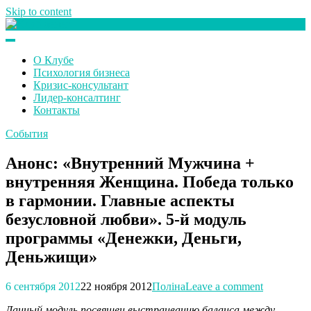
Skip to content
Клуб любителей денег
О Клубе
Психология бизнеса
Кризис-консультант
Лидер-консалтинг
Контакты
События
Анонс: «Внутренний Мужчина +
внутренняя Женщина. Победа только
в гармонии. Главные аспекты
безусловной любви». 5-й модуль
программы «Денежки, Деньги,
Деньжищи»
6 сентября 2012
22 ноября 2012
Поліна
Leave a comment
Данный модуль посвящен выстраиванию баланса между