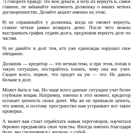
7) говорите правду: это мои деньги, я хочу их вернуть и, самое
главное, не забывайте напомнить должнику о ваших четких
договоренностях. Делайте акцент именно на этом;
8) не спрашивайте у должника, когда он сможет вернуть,
ставьте четкие рамки возврата денег. После чего можно
выстраивать график отдачи долга, предложив вернуть долг по
частям.
9) не давайте в долг тем, кто уже единожды нарушил свое
обещание.
Должник — кредитор — это вечная тема, и при этом, попав в
такую ситуацию, постарайтесь понять, чему она вас учит.
Скорее всего, первое, что придет на ум — это: Не давать
больше в долг.
Может быть и так. Но чаще всего данные ситуации учат более
глубоким вещам. Например, именно в этот момент, кредитор
осознает ценность своих денег. Мы же не привыкли ценить,
что имеем, и поэтому пространство нам устраивает вот такие
проверки.
А может вам стоит отработать навык переговоров, научиться
бережно предъявлять свои чувства. Иногда именно благодаря
боли, мы соединяемся с жизнью, с собой.