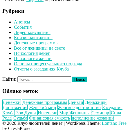
Рубрики
Анонсы
События
Лидер-консалтинг
Кризис-консалтинг
Денежные программы
Все от женщины на свете
Психология денег
Психология жизни
Основы процессуального подхода
Отчеты о заседаниях Клуба
Найти:
Облако меток
Денежки
Денежные программы
Деньги
Деньжищи
Достижения
Женский мир
Женское достоинство
Заседания
Клуба
Зов Души
Интенсив
Мир Женщины
Семинар
Сила
Рода
Судьба
Финансовая емкость
исполнение желаний
© 2026 Клуб любителей денег
|
WordPress Theme:
Lontano Free
by CrestaProject.