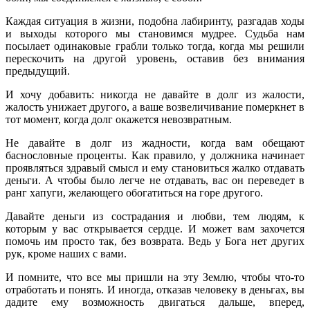
Каждая ситуация в жизни, подобна лабиринту, разгадав ходы
и выходы которого мы становимся мудрее. Судьба нам
посылает одинаковые грабли только тогда, когда мы решили
перескочить на другой уровень, оставив без внимания
предыдущий.
И хочу добавить: никогда не давайте в долг из жалости,
жалость унижает другого, а ваше возвеличивание померкнет в
тот момент, когда долг окажется невозвратным.
Не давайте в долг из жадности, когда вам обещают
баснословные проценты. Как правило, у должника начинает
проявляться здравый смысл и ему становиться жалко отдавать
деньги. А чтобы было легче не отдавать, вас он переведет в
ранг хапуги, желающего обогатиться на горе другого.
Давайте деньги из сострадания и любви, тем людям, к
которым у вас открывается сердце. И может вам захочется
помочь им просто так, без возврата. Ведь у Бога нет других
рук, кроме наших с вами.
И помните, что все мы пришли на эту Землю, чтобы что-то
отработать и понять. И иногда, отказав человеку в деньгах, вы
дадите ему возможность двигаться дальше, вперед,