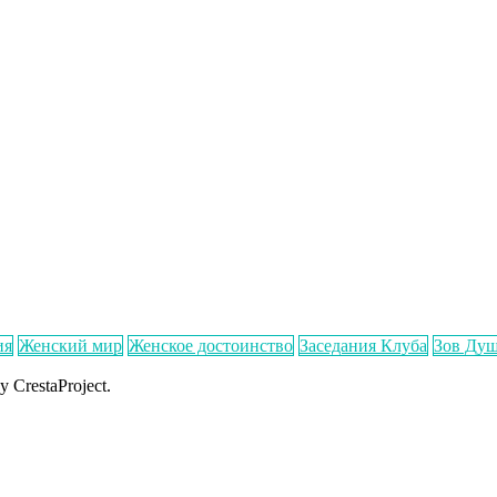
ия
Женский мир
Женское достоинство
Заседания Клуба
Зов Ду
y CrestaProject.