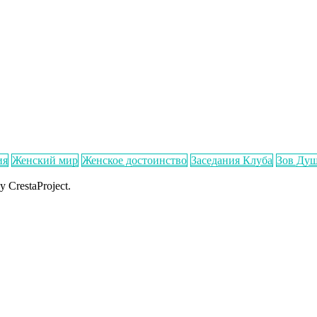
ия
Женский мир
Женское достоинство
Заседания Клуба
Зов Ду
y CrestaProject.