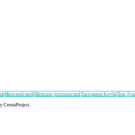
ия
Женский мир
Женское достоинство
Заседания Клуба
Зов Ду
y CrestaProject.