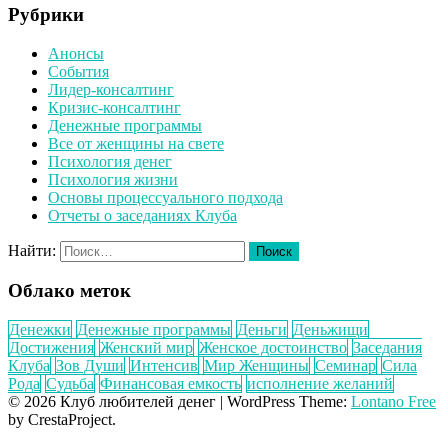
Рубрики
Анонсы
События
Лидер-консалтинг
Кризис-консалтинг
Денежные программы
Все от женщины на свете
Психология денег
Психология жизни
Основы процессуального подхода
Отчеты о заседаниях Клуба
Найти:
Облако меток
Денежки
Денежные программы
Деньги
Деньжищи
Достижения
Женский мир
Женское достоинство
Заседания
Клуба
Зов Души
Интенсив
Мир Женщины
Семинар
Сила
Рода
Судьба
Финансовая емкость
исполнение желаний
© 2026 Клуб любителей денег
|
WordPress Theme:
Lontano Free
by CrestaProject.