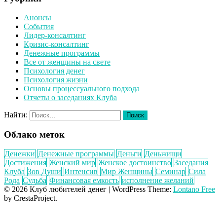
Анонсы
События
Лидер-консалтинг
Кризис-консалтинг
Денежные программы
Все от женщины на свете
Психология денег
Психология жизни
Основы процессуального подхода
Отчеты о заседаниях Клуба
Найти:
Облако меток
Денежки
Денежные программы
Деньги
Деньжищи
Достижения
Женский мир
Женское достоинство
Заседания
Клуба
Зов Души
Интенсив
Мир Женщины
Семинар
Сила
Рода
Судьба
Финансовая емкость
исполнение желаний
© 2026 Клуб любителей денег
|
WordPress Theme:
Lontano Free
by CrestaProject.