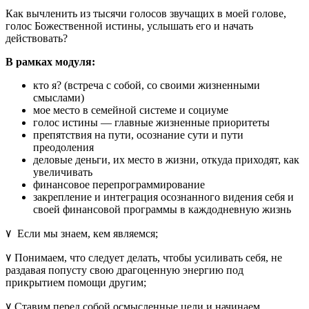
Как вычленить из тысячи голосов звучащих в моей голове,
голос Божественной истины, услышать его и начать
действовать?
В рамках модуля:
кто я? (встреча с собой, со своими жизненными
смыслами)
мое место в семейной системе и социуме
голос истины — главные жизненные приоритеты
препятствия на пути, осознание сути и пути
преодоления
деловые деньги, их место в жизни, откуда приходят, как
увеличивать
финансовое перепрограммирование
закрепление и интеграция осознанного видения себя и
своей финансовой программы в каждодневную жизнь
۷ Если мы знаем, кем являемся;
۷ Понимаем, что следует делать, чтобы усиливать себя, не
раздавая попусту свою драгоценную энергию под
прикрытием помощи другим;
۷ Ставим перед собой осмысленные цели и начинаем