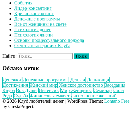
События
Лидер-консалтинг
Кризис-консалтинг
Денежные программы
Все от женщины на свете
Психология денег
Психология жизни
Основы процессуального подхода
Отчеты о заседаниях Клуба
Найти:
Облако меток
Денежки
Денежные программы
Деньги
Деньжищи
Достижения
Женский мир
Женское достоинство
Заседания
Клуба
Зов Души
Интенсив
Мир Женщины
Семинар
Сила
Рода
Судьба
Финансовая емкость
исполнение желаний
© 2026 Клуб любителей денег
|
WordPress Theme:
Lontano Free
by CrestaProject.