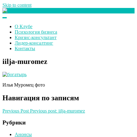
Skip to content
Клуб любителей денег
О Клубе
Психология бизнеса
Кризис-консультант
Лидер-консалтинг
Контакты
iilja-muromez
Илья Муромец фото
Навигация по записям
Previous Post
Previous post:
iilja-muromez
Рубрики
Анонсы