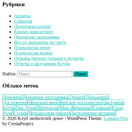
Рубрики
Анонсы
События
Лидер-консалтинг
Кризис-консалтинг
Денежные программы
Все от женщины на свете
Психология денег
Психология жизни
Основы процессуального подхода
Отчеты о заседаниях Клуба
Найти:
Облако меток
Денежки
Денежные программы
Деньги
Деньжищи
Достижения
Женский мир
Женское достоинство
Заседания
Клуба
Зов Души
Интенсив
Мир Женщины
Семинар
Сила
Рода
Судьба
Финансовая емкость
исполнение желаний
© 2026 Клуб любителей денег
|
WordPress Theme:
Lontano Free
by CrestaProject.