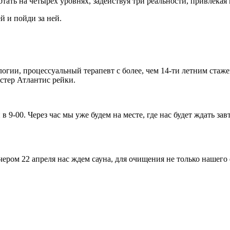
тать на четырех уровнях, задействуя три реальности, привлек
й и пойди за ней.
огии, процессуальный терапевт с более, чем 14-ти летним стаж
стер Атлантис рейки.
 9-00. Через час мы уже будем на месте, где нас будет ждать за
ером 22 апреля нас ждем сауна, для очищения не только нашего ф