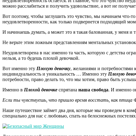
неудовлетворенность остается. И главное, что это чувство неуд
можно расслабиться и получить удовольствие, а вот не получае
Вот поэтому, чтобы заглушить это чувство, мы начинаем что-то
неудовлетворенности, как только подвернется подходящий моме
И начинаешь думать, а может это я такая балованная, у меня и т
Не верьте этим ложным представлениям ментальных установок.
Неудовлетворена в нас именно та часть, которую с детства огр
нельзя, а то будешь плохой девочкой.
Вот именно эту
Плохую девочку
, желаниями и потребностями к
индивидуальность и уникальность … Именно эту
Плохую дево
потребности, право делать то, что мы хотим, право быть услы
Именно в
Плохой девочке
спрятана
наша свобода
. И именно 
Если ты чувствуешь, что пришло время восстать, как птица Фе
Наше путешествие займет два дня, которые мы проведем в ко
специально для нас с любовью, спать на белоснежных постелях