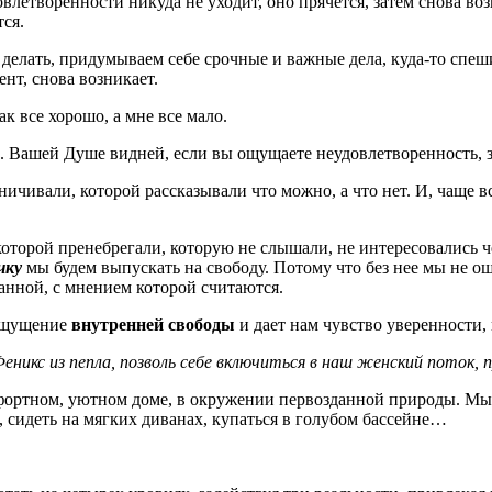
овлетворенности никуда не уходит, оно прячется, затем снова воз
тся.
 делать, придумываем себе срочные и важные дела, куда-то спеши
нт, снова возникает.
ак все хорошо, а мне все мало.
 Вашей Душе видней, если вы ощущаете неудовлетворенность, зн
аничивали, которой рассказывали что можно, а что нет. И, чаще 
оторой пренебрегали, которую не слышали, не интересовались че
чку
мы будем выпускать на свободу. Потому что без нее мы не ощ
шанной, с мнением которой считаются.
ощущение
внутренней свободы
и дает нам чувство уверенности, 
никс из пепла, позволь себе включиться в наш женский поток, п
мфортном, уютном доме, в окружении первозданной природы. Мы
, сидеть на мягких диванах, купаться в голубом бассейне…