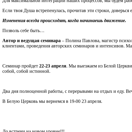
Для максимальной интеграции наших процессов, мы будем рабо
Если твоя Душа встрепенулась, прочитав эти строки, доверься е
Изменения всегда происходят, когда начинаешь движение.
Позволь себе быть…
Автор и ведущая семинара
– Полина Павлова, магистр психол
клиентами, проведения авторских семинаров и интенсивов. Ма
Семинар пройдет
22-23 апреля
. Мы выезжаем из Белой Церкви в
собой, собой истинной.
Два дня полноценной работы, с перерывами на отдых и еду. Веч
В Белую Церковь мы вернемся в 19-00 23 апреля.
До встречи на новом уровне!!!