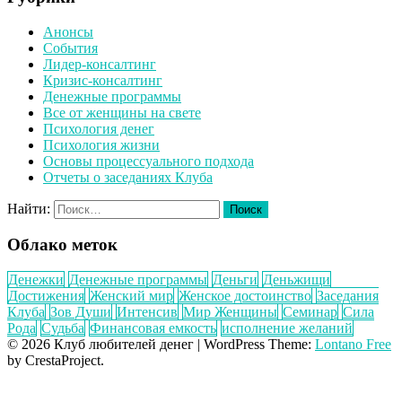
Анонсы
События
Лидер-консалтинг
Кризис-консалтинг
Денежные программы
Все от женщины на свете
Психология денег
Психология жизни
Основы процессуального подхода
Отчеты о заседаниях Клуба
Найти:
Облако меток
Денежки
Денежные программы
Деньги
Деньжищи
Достижения
Женский мир
Женское достоинство
Заседания
Клуба
Зов Души
Интенсив
Мир Женщины
Семинар
Сила
Рода
Судьба
Финансовая емкость
исполнение желаний
© 2026 Клуб любителей денег
|
WordPress Theme:
Lontano Free
by CrestaProject.