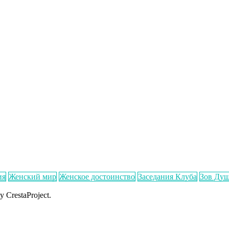
ия
Женский мир
Женское достоинство
Заседания Клуба
Зов Ду
y CrestaProject.