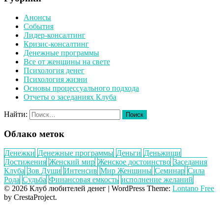
Анонсы
События
Лидер-консалтинг
Кризис-консалтинг
Денежные программы
Все от женщины на свете
Психология денег
Психология жизни
Основы процессуального подхода
Отчеты о заседаниях Клуба
Найти:
Облако меток
Денежки
Денежные программы
Деньги
Деньжищи
Достижения
Женский мир
Женское достоинство
Заседания
Клуба
Зов Души
Интенсив
Мир Женщины
Семинар
Сила
Рода
Судьба
Финансовая емкость
исполнение желаний
© 2026 Клуб любителей денег
|
WordPress Theme:
Lontano Free
by CrestaProject.