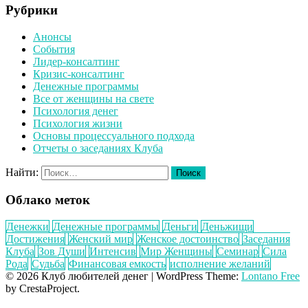
Рубрики
Анонсы
События
Лидер-консалтинг
Кризис-консалтинг
Денежные программы
Все от женщины на свете
Психология денег
Психология жизни
Основы процессуального подхода
Отчеты о заседаниях Клуба
Найти:
Облако меток
Денежки
Денежные программы
Деньги
Деньжищи
Достижения
Женский мир
Женское достоинство
Заседания
Клуба
Зов Души
Интенсив
Мир Женщины
Семинар
Сила
Рода
Судьба
Финансовая емкость
исполнение желаний
© 2026 Клуб любителей денег
|
WordPress Theme:
Lontano Free
by CrestaProject.