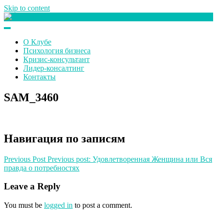
Skip to content
Клуб любителей денег
О Клубе
Психология бизнеса
Кризис-консультант
Лидер-консалтинг
Контакты
SAM_3460
Навигация по записям
Previous Post
Previous post:
Удовлетворенная Женщина или Вся
правда о потребностях
Leave a Reply
You must be
logged in
to post a comment.