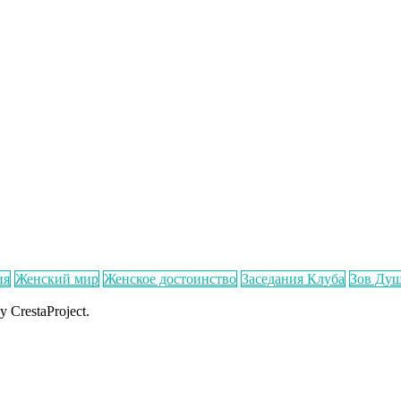
ия
Женский мир
Женское достоинство
Заседания Клуба
Зов Ду
y CrestaProject.