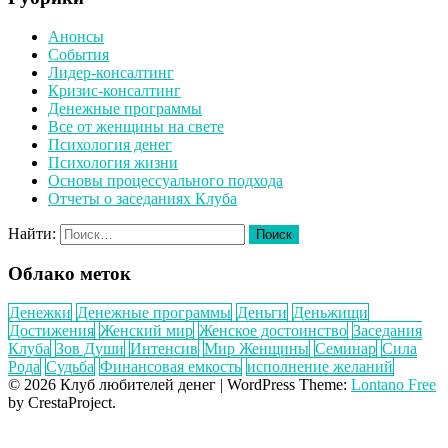
Анонсы
События
Лидер-консалтинг
Кризис-консалтинг
Денежные программы
Все от женщины на свете
Психология денег
Психология жизни
Основы процессуального подхода
Отчеты о заседаниях Клуба
Найти:
Облако меток
Денежки
Денежные программы
Деньги
Деньжищи
Достижения
Женский мир
Женское достоинство
Заседания
Клуба
Зов Души
Интенсив
Мир Женщины
Семинар
Сила
Рода
Судьба
Финансовая емкость
исполнение желаний
© 2026 Клуб любителей денег
|
WordPress Theme:
Lontano Free
by CrestaProject.