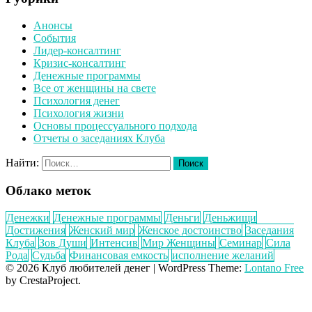
Анонсы
События
Лидер-консалтинг
Кризис-консалтинг
Денежные программы
Все от женщины на свете
Психология денег
Психология жизни
Основы процессуального подхода
Отчеты о заседаниях Клуба
Найти:
Облако меток
Денежки
Денежные программы
Деньги
Деньжищи
Достижения
Женский мир
Женское достоинство
Заседания
Клуба
Зов Души
Интенсив
Мир Женщины
Семинар
Сила
Рода
Судьба
Финансовая емкость
исполнение желаний
© 2026 Клуб любителей денег
|
WordPress Theme:
Lontano Free
by CrestaProject.