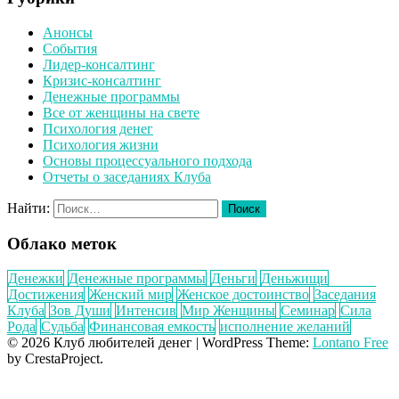
Анонсы
События
Лидер-консалтинг
Кризис-консалтинг
Денежные программы
Все от женщины на свете
Психология денег
Психология жизни
Основы процессуального подхода
Отчеты о заседаниях Клуба
Найти:
Облако меток
Денежки
Денежные программы
Деньги
Деньжищи
Достижения
Женский мир
Женское достоинство
Заседания
Клуба
Зов Души
Интенсив
Мир Женщины
Семинар
Сила
Рода
Судьба
Финансовая емкость
исполнение желаний
© 2026 Клуб любителей денег
|
WordPress Theme:
Lontano Free
by CrestaProject.