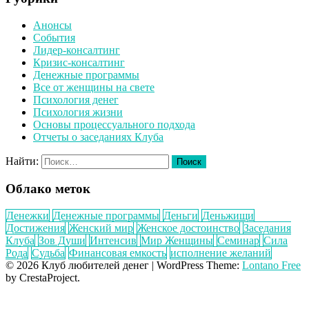
Анонсы
События
Лидер-консалтинг
Кризис-консалтинг
Денежные программы
Все от женщины на свете
Психология денег
Психология жизни
Основы процессуального подхода
Отчеты о заседаниях Клуба
Найти:
Облако меток
Денежки
Денежные программы
Деньги
Деньжищи
Достижения
Женский мир
Женское достоинство
Заседания
Клуба
Зов Души
Интенсив
Мир Женщины
Семинар
Сила
Рода
Судьба
Финансовая емкость
исполнение желаний
© 2026 Клуб любителей денег
|
WordPress Theme:
Lontano Free
by CrestaProject.