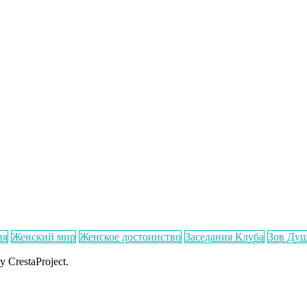
ия
Женский мир
Женское достоинство
Заседания Клуба
Зов Ду
y CrestaProject.