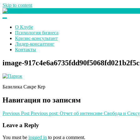
Skip to content
Клуб любителей денег
О Клубе
Психология бизнеса
Кризис-консультант
Лидер-консалтинг
Контакты
image-917c4e6a6735fdd90f5068fd021b2f5
Базилика Сакре Кер
Навигация по записям
Previous Post
Previous post:
Отчет об интенсиве Свобода и Сексу
Leave a Reply
You must be
logged in
to post a comment.