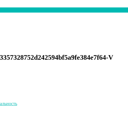
c3357328752d242594bf5a9fe384e7f64-V
альность