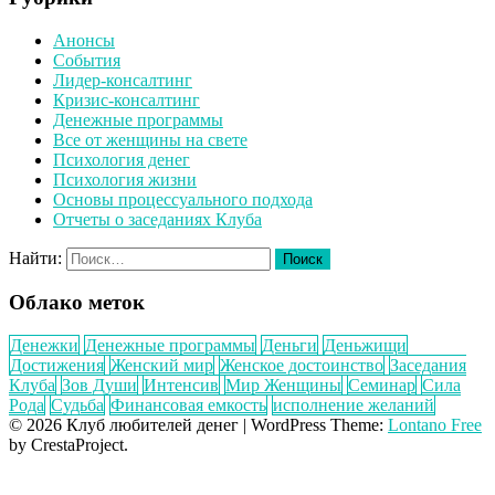
Анонсы
События
Лидер-консалтинг
Кризис-консалтинг
Денежные программы
Все от женщины на свете
Психология денег
Психология жизни
Основы процессуального подхода
Отчеты о заседаниях Клуба
Найти:
Облако меток
Денежки
Денежные программы
Деньги
Деньжищи
Достижения
Женский мир
Женское достоинство
Заседания
Клуба
Зов Души
Интенсив
Мир Женщины
Семинар
Сила
Рода
Судьба
Финансовая емкость
исполнение желаний
© 2026 Клуб любителей денег
|
WordPress Theme:
Lontano Free
by CrestaProject.