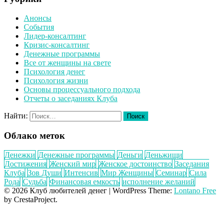
Анонсы
События
Лидер-консалтинг
Кризис-консалтинг
Денежные программы
Все от женщины на свете
Психология денег
Психология жизни
Основы процессуального подхода
Отчеты о заседаниях Клуба
Найти:
Облако меток
Денежки
Денежные программы
Деньги
Деньжищи
Достижения
Женский мир
Женское достоинство
Заседания
Клуба
Зов Души
Интенсив
Мир Женщины
Семинар
Сила
Рода
Судьба
Финансовая емкость
исполнение желаний
© 2026 Клуб любителей денег
|
WordPress Theme:
Lontano Free
by CrestaProject.