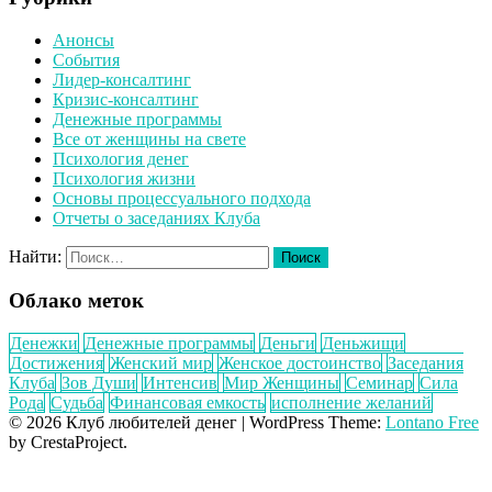
Анонсы
События
Лидер-консалтинг
Кризис-консалтинг
Денежные программы
Все от женщины на свете
Психология денег
Психология жизни
Основы процессуального подхода
Отчеты о заседаниях Клуба
Найти:
Облако меток
Денежки
Денежные программы
Деньги
Деньжищи
Достижения
Женский мир
Женское достоинство
Заседания
Клуба
Зов Души
Интенсив
Мир Женщины
Семинар
Сила
Рода
Судьба
Финансовая емкость
исполнение желаний
© 2026 Клуб любителей денег
|
WordPress Theme:
Lontano Free
by CrestaProject.