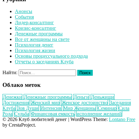
Анонсы
События
Лидер-консалтинг
Кризис-консалтинг
Денежные программы
Все от женщины на свете
Психология денег
Психология жизни
Основы процессуального подхода
Отчеты о заседаниях Клуба
Найти:
Облако меток
Денежки
Денежные программы
Деньги
Деньжищи
Достижения
Женский мир
Женское достоинство
Заседания
Клуба
Зов Души
Интенсив
Мир Женщины
Семинар
Сила
Рода
Судьба
Финансовая емкость
исполнение желаний
© 2026 Клуб любителей денег
|
WordPress Theme:
Lontano Free
by CrestaProject.