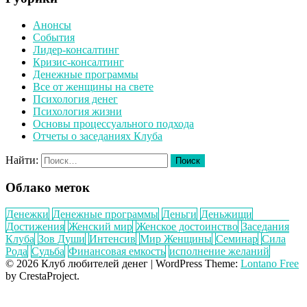
Анонсы
События
Лидер-консалтинг
Кризис-консалтинг
Денежные программы
Все от женщины на свете
Психология денег
Психология жизни
Основы процессуального подхода
Отчеты о заседаниях Клуба
Найти:
Облако меток
Денежки
Денежные программы
Деньги
Деньжищи
Достижения
Женский мир
Женское достоинство
Заседания
Клуба
Зов Души
Интенсив
Мир Женщины
Семинар
Сила
Рода
Судьба
Финансовая емкость
исполнение желаний
© 2026 Клуб любителей денег
|
WordPress Theme:
Lontano Free
by CrestaProject.