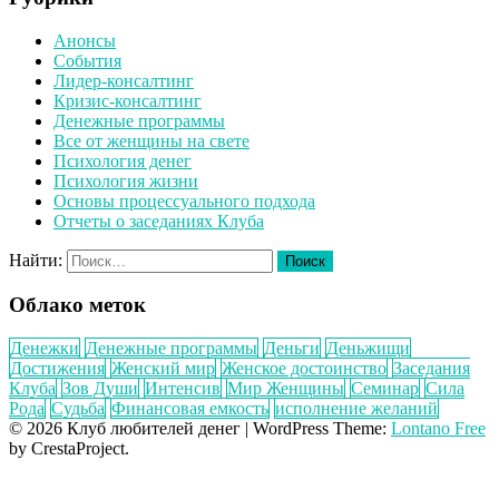
Анонсы
События
Лидер-консалтинг
Кризис-консалтинг
Денежные программы
Все от женщины на свете
Психология денег
Психология жизни
Основы процессуального подхода
Отчеты о заседаниях Клуба
Найти:
Облако меток
Денежки
Денежные программы
Деньги
Деньжищи
Достижения
Женский мир
Женское достоинство
Заседания
Клуба
Зов Души
Интенсив
Мир Женщины
Семинар
Сила
Рода
Судьба
Финансовая емкость
исполнение желаний
© 2026 Клуб любителей денег
|
WordPress Theme:
Lontano Free
by CrestaProject.