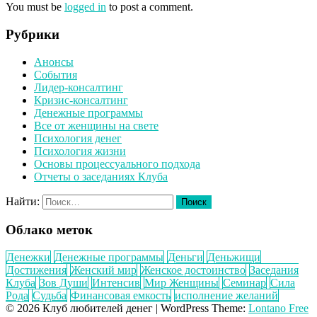
You must be
logged in
to post a comment.
Рубрики
Анонсы
События
Лидер-консалтинг
Кризис-консалтинг
Денежные программы
Все от женщины на свете
Психология денег
Психология жизни
Основы процессуального подхода
Отчеты о заседаниях Клуба
Найти:
Облако меток
Денежки
Денежные программы
Деньги
Деньжищи
Достижения
Женский мир
Женское достоинство
Заседания
Клуба
Зов Души
Интенсив
Мир Женщины
Семинар
Сила
Рода
Судьба
Финансовая емкость
исполнение желаний
© 2026 Клуб любителей денег
|
WordPress Theme:
Lontano Free