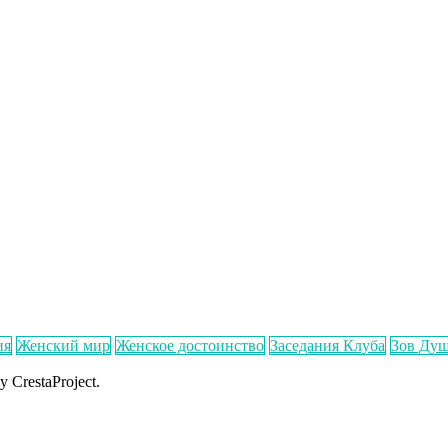
ия
Женский мир
Женское достоинство
Заседания Клуба
Зов Ду
y CrestaProject.