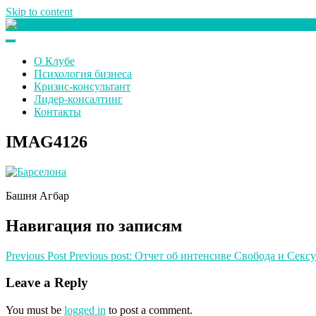
Skip to content
Клуб любителей денег
О Клубе
Психология бизнеса
Кризис-консультант
Лидер-консалтинг
Контакты
IMAG4126
Башня Агбар
Навигация по записям
Previous Post
Previous post:
Отчет об интенсиве Свобода и Сексу
Leave a Reply
You must be
logged in
to post a comment.