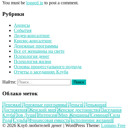
You must be
logged in
to post a comment.
Рубрики
Анонсы
События
Лидер-консалтинг
Кризис-консалтинг
Денежные программы
Все от женщины на свете
Психология денег
Психология жизни
Основы процессуального подхода
Отчеты о заседаниях Клуба
Найти:
Облако меток
Денежки
Денежные программы
Деньги
Деньжищи
Достижения
Женский мир
Женское достоинство
Заседания
Клуба
Зов Души
Интенсив
Мир Женщины
Семинар
Сила
Рода
Судьба
Финансовая емкость
исполнение желаний
© 2026 Клуб любителей денег
|
WordPress Theme:
Lontano Free