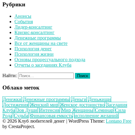
Рубрики
Анонсы
События
Лидер-консалтинг
Кризис-консалтинг
Денежные программы
Все от женщины на свете
Психология денег
Психология жизни
Основы процессуального подхода
Отчеты о заседаниях Клуба
Найти:
Облако меток
Денежки
Денежные программы
Деньги
Деньжищи
Достижения
Женский мир
Женское достоинство
Заседания
Клуба
Зов Души
Интенсив
Мир Женщины
Семинар
Сила
Рода
Судьба
Финансовая емкость
исполнение желаний
© 2026 Клуб любителей денег
|
WordPress Theme:
Lontano Free
by CrestaProject.