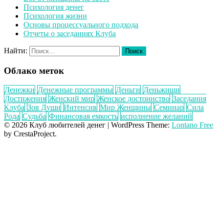
Психология денег
Психология жизни
Основы процессуального подхода
Отчеты о заседаниях Клуба
Найти:
Облако меток
Денежки
Денежные программы
Деньги
Деньжищи
Достижения
Женский мир
Женское достоинство
Заседания
Клуба
Зов Души
Интенсив
Мир Женщины
Семинар
Сила
Рода
Судьба
Финансовая емкость
исполнение желаний
© 2026 Клуб любителей денег
|
WordPress Theme:
Lontano Free
by CrestaProject.