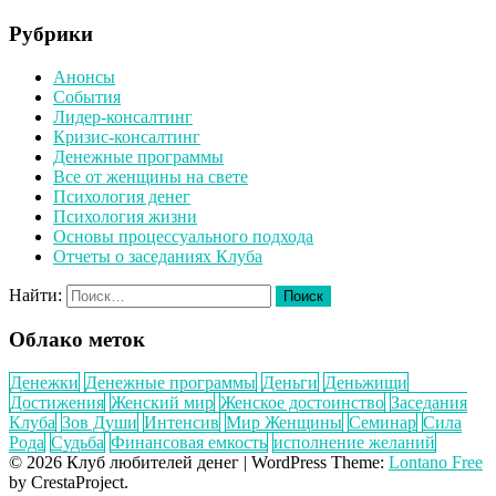
Рубрики
Анонсы
События
Лидер-консалтинг
Кризис-консалтинг
Денежные программы
Все от женщины на свете
Психология денег
Психология жизни
Основы процессуального подхода
Отчеты о заседаниях Клуба
Найти:
Облако меток
Денежки
Денежные программы
Деньги
Деньжищи
Достижения
Женский мир
Женское достоинство
Заседания
Клуба
Зов Души
Интенсив
Мир Женщины
Семинар
Сила
Рода
Судьба
Финансовая емкость
исполнение желаний
© 2026 Клуб любителей денег
|
WordPress Theme:
Lontano Free
by CrestaProject.