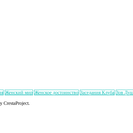
ия
Женский мир
Женское достоинство
Заседания Клуба
Зов Ду
y CrestaProject.