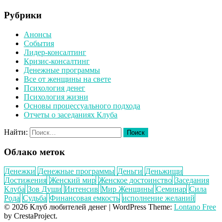
Рубрики
Анонсы
События
Лидер-консалтинг
Кризис-консалтинг
Денежные программы
Все от женщины на свете
Психология денег
Психология жизни
Основы процессуального подхода
Отчеты о заседаниях Клуба
Найти:
Облако меток
Денежки
Денежные программы
Деньги
Деньжищи
Достижения
Женский мир
Женское достоинство
Заседания
Клуба
Зов Души
Интенсив
Мир Женщины
Семинар
Сила
Рода
Судьба
Финансовая емкость
исполнение желаний
© 2026 Клуб любителей денег
|
WordPress Theme:
Lontano Free
by CrestaProject.