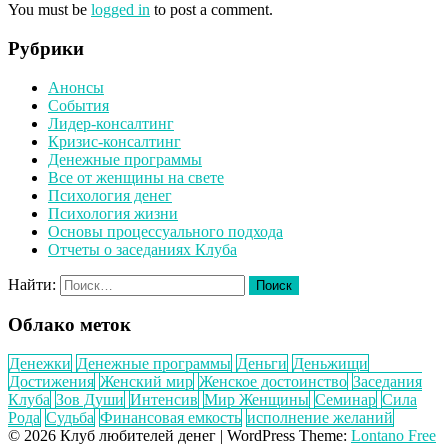
You must be
logged in
to post a comment.
Рубрики
Анонсы
События
Лидер-консалтинг
Кризис-консалтинг
Денежные программы
Все от женщины на свете
Психология денег
Психология жизни
Основы процессуального подхода
Отчеты о заседаниях Клуба
Найти:
Облако меток
Денежки
Денежные программы
Деньги
Деньжищи
Достижения
Женский мир
Женское достоинство
Заседания
Клуба
Зов Души
Интенсив
Мир Женщины
Семинар
Сила
Рода
Судьба
Финансовая емкость
исполнение желаний
© 2026 Клуб любителей денег
|
WordPress Theme:
Lontano Free