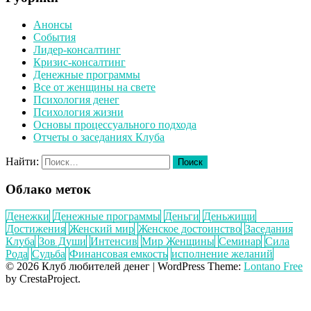
Анонсы
События
Лидер-консалтинг
Кризис-консалтинг
Денежные программы
Все от женщины на свете
Психология денег
Психология жизни
Основы процессуального подхода
Отчеты о заседаниях Клуба
Найти:
Облако меток
Денежки
Денежные программы
Деньги
Деньжищи
Достижения
Женский мир
Женское достоинство
Заседания
Клуба
Зов Души
Интенсив
Мир Женщины
Семинар
Сила
Рода
Судьба
Финансовая емкость
исполнение желаний
© 2026 Клуб любителей денег
|
WordPress Theme:
Lontano Free
by CrestaProject.