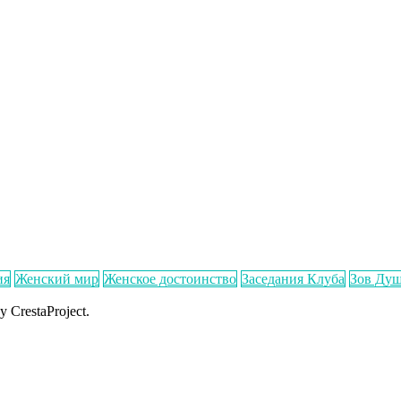
ия
Женский мир
Женское достоинство
Заседания Клуба
Зов Ду
y CrestaProject.