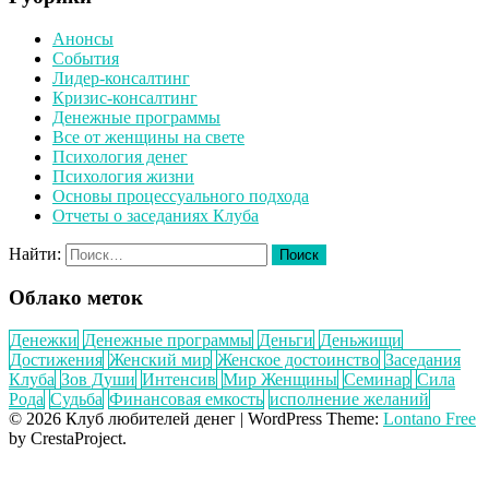
Анонсы
События
Лидер-консалтинг
Кризис-консалтинг
Денежные программы
Все от женщины на свете
Психология денег
Психология жизни
Основы процессуального подхода
Отчеты о заседаниях Клуба
Найти:
Облако меток
Денежки
Денежные программы
Деньги
Деньжищи
Достижения
Женский мир
Женское достоинство
Заседания
Клуба
Зов Души
Интенсив
Мир Женщины
Семинар
Сила
Рода
Судьба
Финансовая емкость
исполнение желаний
© 2026 Клуб любителей денег
|
WordPress Theme:
Lontano Free
by CrestaProject.