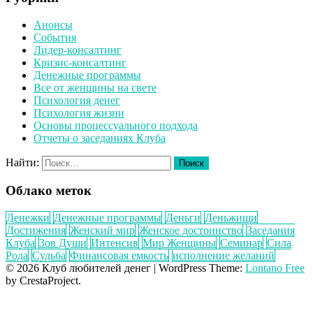
Анонсы
События
Лидер-консалтинг
Кризис-консалтинг
Денежные программы
Все от женщины на свете
Психология денег
Психология жизни
Основы процессуального подхода
Отчеты о заседаниях Клуба
Найти:
Облако меток
Денежки
Денежные программы
Деньги
Деньжищи
Достижения
Женский мир
Женское достоинство
Заседания
Клуба
Зов Души
Интенсив
Мир Женщины
Семинар
Сила
Рода
Судьба
Финансовая емкость
исполнение желаний
© 2026 Клуб любителей денег
|
WordPress Theme:
Lontano Free
by CrestaProject.